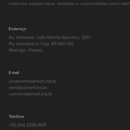
modernos, equipes éticas, motivadas e comprometidas com a satisf
Endereço
Av. Vereador João Batista Sanches, 1207
Pq. Industrial II. Cep: 87.065-130
Maringá - Paraná.
E-mail
orcamentos@mef.ind.br
vendas@mef.ind.br
comercial@mef.ind.br
Telefone
+55 (44) 3266-6511